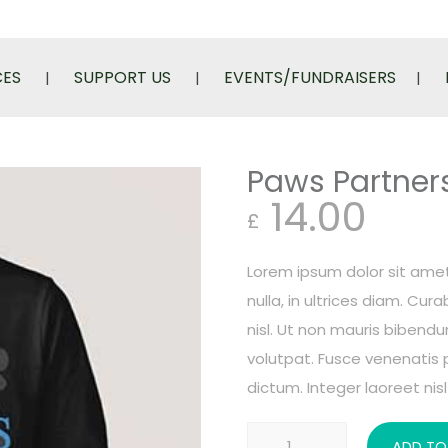
CES
SUPPORT US
EVENTS/FUNDRAISERS
Paws Partner
14.00
£
Lorem ipsum dolor sit amet
nulla, in ultrices diam. Cu
nisl. Ut non mauris bibend
volutpat. Fusce venenatis 
dictum. Integer laoreet nisl 
Paws
ADD TO