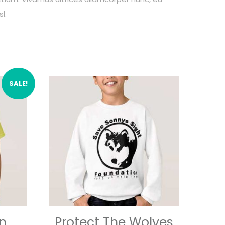
l.
SALE!
on
Protect The Wolves