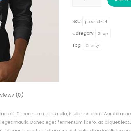
Partners
quantity
SKU:
product-04
Category:
Shop
Tag:
Charity
views (0)
g elit. Donec non mattis nulla, in ultrices diam. Curabitur n
eget mauris. Donec eget fermentum libero, ac aliquet lectu
 Integer laoreet nisl vitae urna vehicula, vitae iaculis leo p