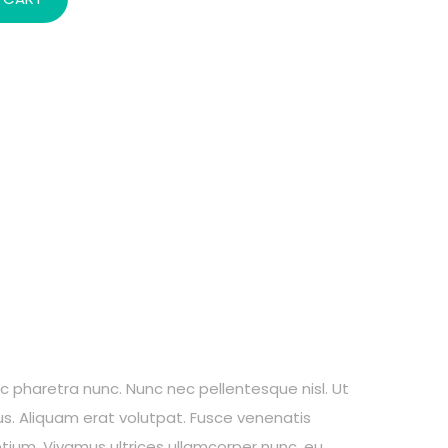
ec pharetra nunc. Nunc nec pellentesque nisl. Ut
s. Aliquam erat volutpat. Fusce venenatis
retium. Vivamus ultrices ullamcorper nunc, eu