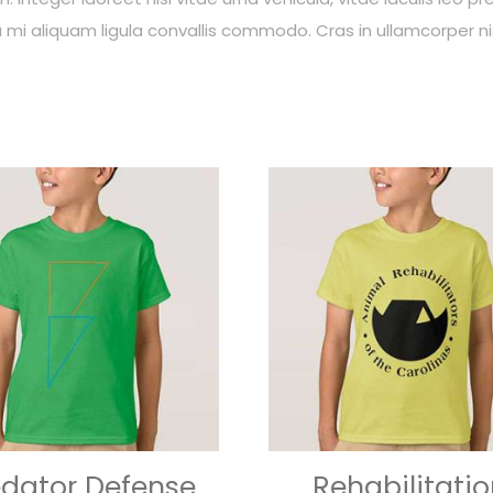
i aliquam ligula convallis commodo. Cras in ullamcorper nis
edator Defense
Rehabilitati