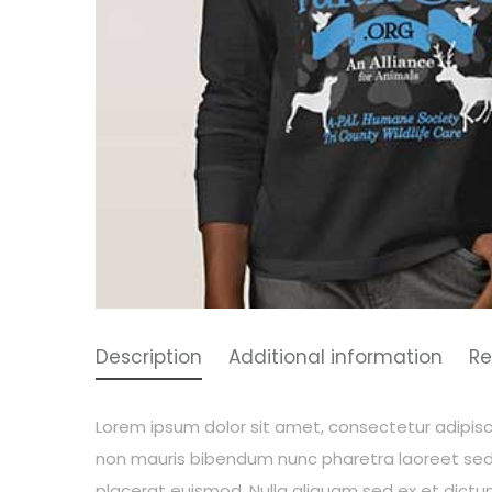
Description
Additional information
Re
Lorem ipsum dolor sit amet, consectetur adipiscin
non mauris bibendum nunc pharetra laoreet sed 
placerat euismod. Nulla aliquam sed ex et dictum.