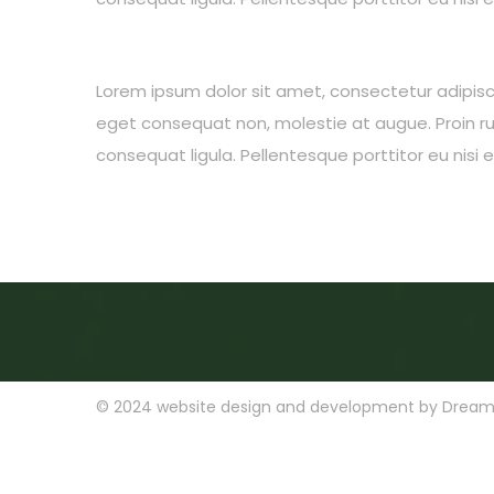
Lorem ipsum dolor sit amet, consectetur adipiscing
eget consequat non, molestie at augue. Proin rut
consequat ligula. Pellentesque porttitor eu nisi 
© 2024
website design and development by
Dream