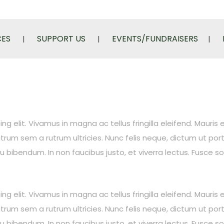
CES
SUPPORT US
EVENTS/FUNDRAISERS
 elit. Vivamus in magna ac tellus fringilla eleifend. Mauris e
rum sem a rutrum ultricies. Nunc felis neque, dictum ut por
eu bibendum. In non faucibus justo, et viverra lectus. Fusce 
 elit. Vivamus in magna ac tellus fringilla eleifend. Mauris e
rum sem a rutrum ultricies. Nunc felis neque, dictum ut por
eu bibendum. In non faucibus justo, et viverra lectus. Fusce 