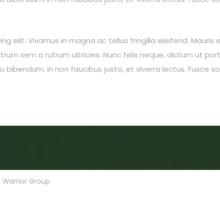
 elit. Vivamus in magna ac tellus fringilla eleifend. Mauris e
rum sem a rutrum ultricies. Nunc felis neque, dictum ut por
eu bibendum. In non faucibus justo, et viverra lectus. Fusce 
 Warrior Group