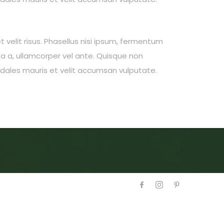
t velit risus. Phasellus nisi ipsum, fermentum
ta a, ullamcorper vel ante. Quisque non
sodales mauris et velit accumsan vulputate.